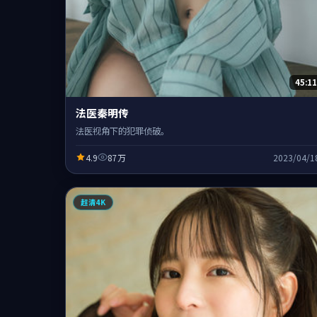
45:11
法医秦明传
法医视角下的犯罪侦破。
4.9
87万
2023/04/1
超清4K