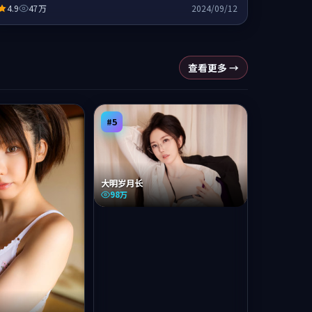
4.9
47万
2024/09/12
查看更多 →
#
5
大明岁月长
98万