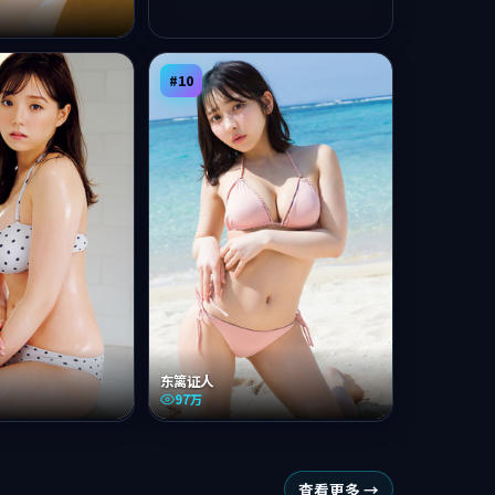
#
10
东篱证人
97万
查看更多 →