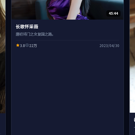
45:44
长歌怀采薇
唐初将门之女复国之路。
3.8
22万
2023/04/30