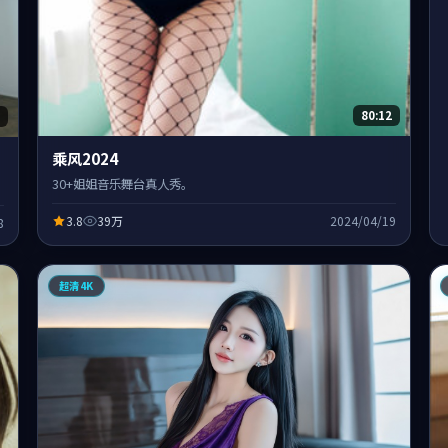
80:12
乘风2024
30+姐姐音乐舞台真人秀。
3.8
39万
2024/04/19
8
超清4K