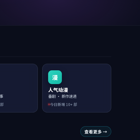
漫
人气动漫
故事
番剧 · 新作速递
 部
今日新增
10
+ 部
查看更多 →