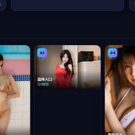
1
#
3
#
4
霜降入口
98万
烈焰追凶