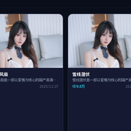
风局
雪线潜伏
风局是一部以爱情为核心的国产高清影
雪线潜伏是一部以爱情为核心的国产
，围绕危机、反转与人物成长展开，整
作品，围绕危机、反转与人物成长展
9.8万
2025/11/27
20
紧凑，适合一口气追完。
节奏紧凑，适合一口气追完。