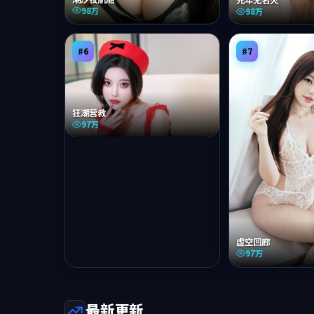
光年无名火
98万
98万
#
6
#
7
狂潮营救
97万
虚空回廊
97万
最新更新