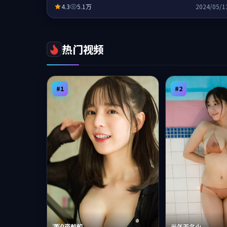
4.3
5.1万
2024/05/1
热门视频
#
1
#
2
潮汐夜航船