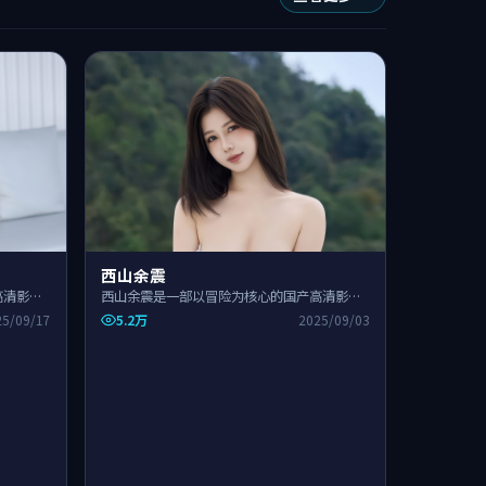
西山余震
高清影视
西山余震是一部以冒险为核心的国产高清影视
开，整体
作品，围绕危机、反转与人物成长展开，整体
5.2万
25/09/17
2025/09/03
节奏紧凑，适合一口气追完。