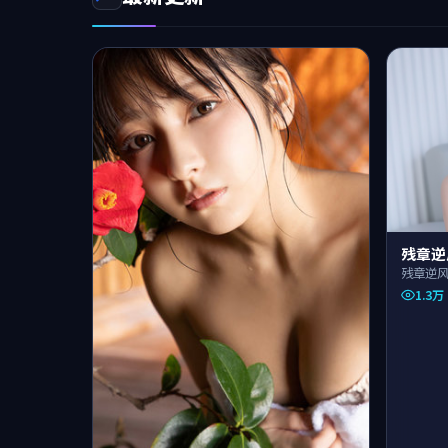
残章逆
残章逆
视作品
1.3万
体节奏