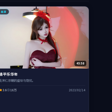
高清
45:58
清平乐华年
北宋仁宗朝的盛世与隐忧。
3.6
16万
2023/02/14