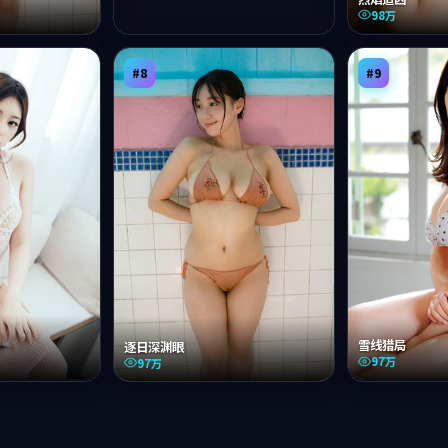
98万
#
8
#
9
雪线猎局
逐日深渊眼
97万
97万